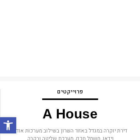
פרוייקטים
A House
פתח סרגל
דירת יוקרה במגדל באזור השרון בשילוב מערכות אודיו
וידאו, חשמל חכם, מערכת שליטה ובקרה.