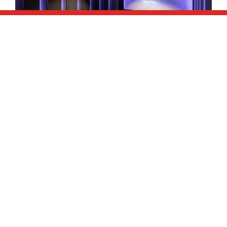
מה זה Dolby Atmos? ועל מה כל
הבאז?
14 באוגוסט 2020
אין תגובות
Dolby Atmos – הפורמט הלוהט, שכבש את עולם
הקולנוע המסחרי, הביתי והאלקטורניקה הבידורית –
הכנו עבורכם, מאמר קצר וקולע שיעזור לכם להבין על
מה כל הרעש…
המשך קריאה