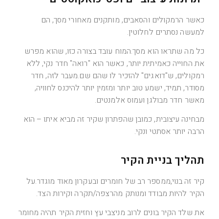
כאשר הרמקולים והסאבים, מותקנים מאחורי מסך, הם
למעשה נסתרים לחלוטין.
כל מה שתראו הוא מסך.המוח עובד בצורה כזו, שהוא מפרש
את החוייה כאמיתית יותר, כאשר הוא "רואה" חדר נקי, ללא
רמקולים, ש"דואגים" להזכיר לו שהם שם.מעבר לזה, חדר
מסודר, תמיד, ישמע טוב יותר ומזמין יותר להיכנס לחוויה,
מאשר חדר מבולגן ועמוס אלמנטים.
מבחינה עיצובית, כמובן שהפתרון שקיר זה מביא איתו – הוא
הרבה יותר אסתטי
ונקי.
תהליך בניית הקיר
קיר זה בנוי,ממספר רב של חומרים ובעקרון מאוד מוגדר.על
הקיר להיות מבודד ומנותק מהרצפה/תקרה וקירות הצד.
את שלד הקיר בונים לרוב מניצבי עץ וחזית הקיר תהיה מחומר