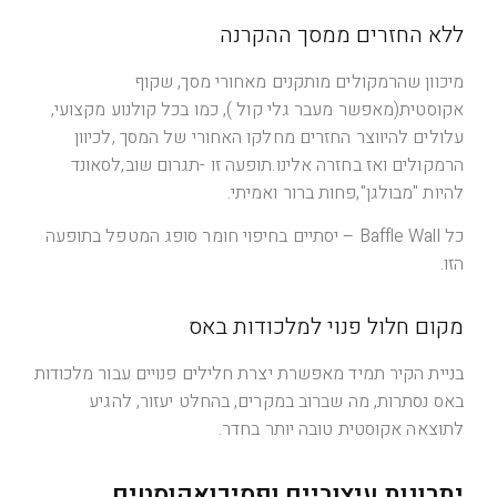
ללא החזרים ממסך ההקרנה
מיכוון שהרמקולים מותקנים מאחורי מסך, שקוף
אקוסטית(מאפשר מעבר גלי קול ), כמו בכל קולנוע מקצועי,
עלולים להיווצר החזרים מחלקו האחורי של המסך ,לכיוון
הרמקולים ואז בחזרה אלינו.תופעה זו -תגרום שוב,לסאונד
להיות "מבולגן",פחות ברור ואמיתי.
כל Baffle Wall – יסתיים בחיפוי חומר סופג המטפל בתופעה
הזו.
מקום חלול פנוי למלכודות באס
בניית הקיר תמיד מאפשרת יצרת חלילים פנויים עבור מלכודות
באס נסתרות, מה שברוב במקרים, בהחלט יעזור, להגיע
לתוצאה אקוסטית טובה יותר בחדר.
יתרונות עיצוביים ופסיכואקוסטים