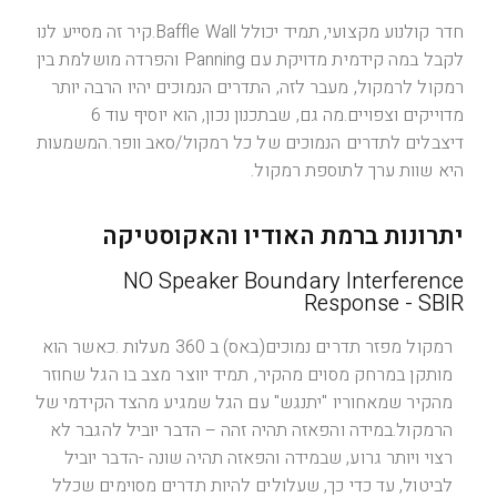
חדר קולנוע מקצועי, תמיד יכולל Baffle Wall.קיר זה מסייע לנו
לקבל במה קידמית מדויקת עם Panning והפרדה מושלמת בין
רמקול לרמקול, מעבר לזה, התדרים הנמוכים יהיו הרבה יותר
מדוייקים וצפויים.מה גם, שבתכנון נכון, הוא יוסיף עוד 6
דיצבלים לתדרים הנמוכים של כל רמקול/סאב וופר.המשמעות
היא שוות ערך לתוספת רמקול.
יתרונות ברמת האודיו והאקוסטיקה
NO Speaker Boundary Interference
Response - SBIR
רמקול מפזר תדרים נמוכים(באס) ב 360 מעלות .כאשר הוא
מותקן במרחק מסוים מהקיר, תמיד יווצר מצב בו הגל שחוזר
מהקיר שמאחוריו "יתנגש" עם הגל שמגיע מהצד הקידמי של
הרמקול.במידה והפאזה תהיה זהה – הדבר יוביל להגבר לא
רצוי ויותר גרוע, שבמידה והפאזה תהיה שונה -הדבר יוביל
לביטול, עד כדי כך, שעלולים להיות תדרים מסוימים שכלל